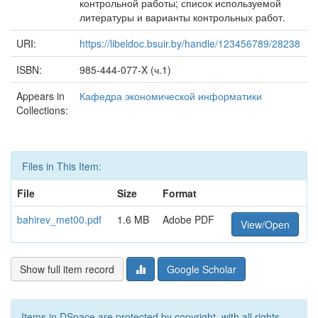
контрольной работы; список используемой
литературы и варианты контрольных работ.
URI:
https://libeldoc.bsuir.by/handle/123456789/28238
ISBN:
985-444-077-X (ч.1)
Appears in
Кафедра экономической информатики
Collections:
Files in This Item:
File
Size
Format
bahirev_met00.pdf
1.6 MB
Adobe PDF
View/Open
Show full item record
Google Scholar
Items in DSpace are protected by copyright, with all rights