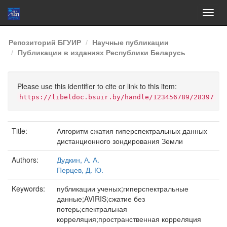
Skip
Репозиторий БГУИР
Научные публикации
navigation
Публикации в изданиях Республики Беларусь
Please use this identifier to cite or link to this item:
https://libeldoc.bsuir.by/handle/123456789/28397
Title:
Алгоритм сжатия гиперспектральных данных
дистанционного зондирования Земли
Authors:
Дудкин, А. А.
Перцев, Д. Ю.
Keywords:
публикации ученых;гиперспектральные
данные;AVIRIS;сжатие без
потерь;спектральная
корреляция;пространственная корреляция