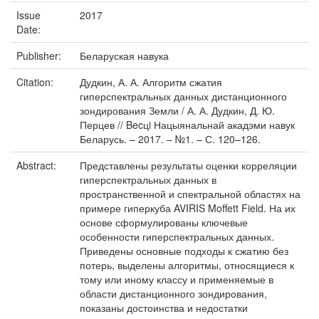
Issue
2017
Date:
Publisher:
Беларуская навука
Citation:
Дудкин, А. А. Алгоритм сжатия
гиперспектральных данных дистанционного
зондирования Земли / А. А. Дудкин, Д. Ю.
Перцев // Becцi Нацыянальнай акадэми навук
Беларусь. – 2017. – №1. – С. 120–126.
Abstract:
Представлены результаты оценки корреляции
гиперспектральных данных в
пространственной и спектральной областях на
примере гиперкуба AVIRIS Moffett Field. На их
основе сформулированы ключевые
особенности гиперспектральных данных.
Приведены основные подходы к сжатию без
потерь, выделены алгоритмы, относящиеся к
тому или иному классу и применяемые в
области дистанционного зондирования,
показаны достоинства и недостатки