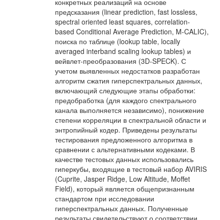
конкретных реализаций на основе
предсказания (linear prediction, fast lossless,
spectral oriented least squares, correlation-
based Conditional Average Prediction, M-CALIC),
поиска по таблице (lookup table, locally
averaged interband scaling lookup tables) и
вейвлет-преобразования (3D-SPECK). С
учетом выявленных недостатков разработан
алгоритм сжатия гиперспектральных данных,
включающий следующие этапы обработки:
предобработка (для каждого спектрального
канала выполняется независимо), понижение
степени корреляции в спектральной области и
энтропийный кодер. Приведены результаты
тестирования предложенного алгоритма в
сравнении с альтернативными кодеками. В
качестве тестовых данных использовались
гиперкубы, входящие в тестовый набор AVIRIS
(Cuprite, Jasper Ridge, Low Altitude, Moffet
Field), который является общепризнанным
стандартом при исследовании
гиперспектральных данных. Полученные
результаты свидетельствуют о соответствии