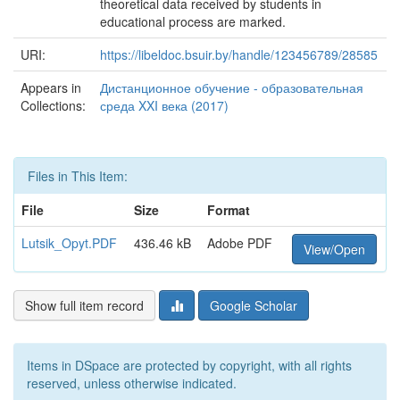
theoretical data received by students in
educational process are marked.
URI:
https://libeldoc.bsuir.by/handle/123456789/28585
Appears in
Дистанционное обучение - образовательная
Collections:
среда XXI века (2017)
Files in This Item:
File
Size
Format
Lutsik_Opyt.PDF
436.46 kB
Adobe PDF
View/Open
Show full item record
Google Scholar
Items in DSpace are protected by copyright, with all rights
reserved, unless otherwise indicated.