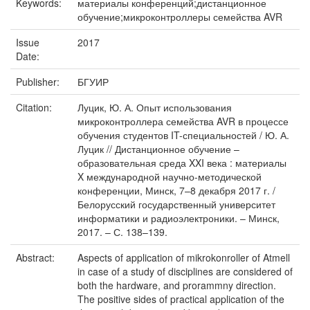
Keywords:
материалы конференций;дистанционное
обучение;микроконтроллеры семейства AVR
Issue
2017
Date:
Publisher:
БГУИР
Citation:
Луцик, Ю. А. Опыт использования
микроконтроллера семейства AVR в процессе
обучения студентов IT-специальностей / Ю. А.
Луцик // Дистанционное обучение –
образовательная среда XXI века : материалы
X международной научно-методической
конференции, Минск, 7–8 декабря 2017 г. /
Белорусский государственный университет
информатики и радиоэлектроники. – Минск,
2017. – С. 138–139.
Abstract:
Aspects of application of mikrokonroller of Atmell
in case of a study of disciplines are considered of
both the hardware, and prorammny direction.
The positive sides of practical application of the