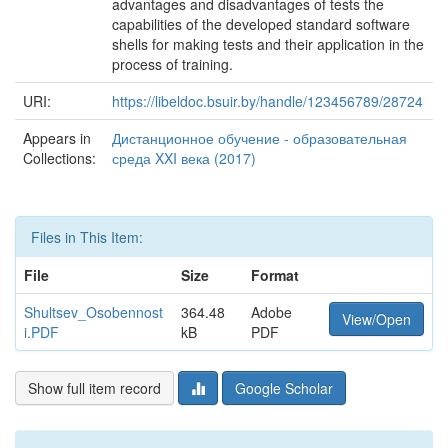
advantages and disadvantages of tests the
capabilities of the developed standard software
shells for making tests and their application in the
process of training.
URI:
https://libeldoc.bsuir.by/handle/123456789/28724
Appears in
Дистанционное обучение - образовательная
Collections:
среда XXI века (2017)
Files in This Item:
File
Size
Format
Shultsev_Osobennost
364.48
Adobe
View/Open
i.PDF
kB
PDF
Show full item record
Google Scholar