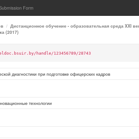
Submission Form
ов
Дистанционное обучение - образовательная среда XXI ве
а (2017)
eldoc.bsuir.by/handle/123456789/28743
ской диагностики при подготовке офицерских кадров
новационные технологии