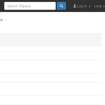
Log in:
Lang
ка