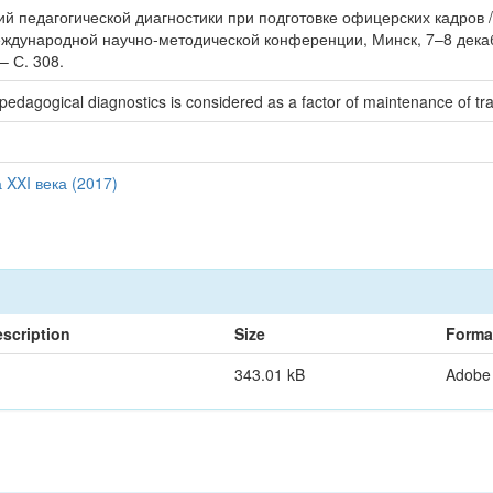
й педагогической диагностики при подготовке офицерских кадров / Е
еждународной научно-методической конференции, Минск, 7–8 декаб
– С. 308.
f pedagogical diagnostics is considered as a factor of maintenance of train
XXI века (2017)
scription
Size
Forma
343.01 kB
Adobe