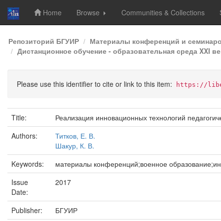
Home
Browse
Communities & Collections
Skip
Репозиторий БГУИР
Материалы конференций и семинар
navigation
Дистанционное обучение - образовательная среда XXI век
Please use this identifier to cite or link to this item:
https://lib
Title:
Реализация инновационных технологий педагогиче
Authors:
Титков, Е. В.
Шакур, К. В.
Keywords:
материалы конференций;военное образование;ин
Issue
2017
Date:
Publisher:
БГУИР