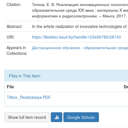
Citation:
Титков, Е. В. Реализация инновационных технологи
образовательная среда XXI века : материалы X м
информатики и радиоэлектроники. – Минск, 2017. 
Abstract:
In the article realization of innovative technologies o
URI:
https://libeldoc.bsuir.by/handle/123456789/28743
Appears in
Дистанционное обучение - образовательная среда 
Collections:
Files in This Item:
File
De
Titkov_Realizatsiya.PDF
Show full item record
Google Scholar