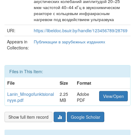
акустических колебаний амплитудой 20–25
мкм частотой 40–44 кГц в звукохимическом
реакторе с кольцевым инфракрасным
нагревом под воздействием ультразвука
URI:
https://libeldoc.bsuir.by/handle/123456789/28769
Appears in
Публикации в зарубежных изданиях
Collections:
Files in This Item:
File
Size
Format
Lanin_Mnogofunktsional
2.25
Adobe
View/Open
nyye.pdf
MB
PDF
Show full item record
Google Scholar