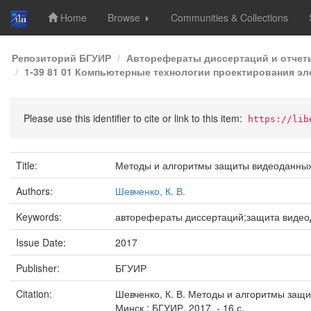
Home
Browse
Communities & Collections
Skip
Репозиторий БГУИР
Авторефераты диссертаций и отчет
navigation
1-39 81 01 Компьютерные технологии проектирования эл
Please use this identifier to cite or link to this item:
https://lib
Title:
Методы и алгоритмы защиты видеоданны
Authors:
Шевченко, К. В.
Keywords:
авторефераты диссертаций;защита виде
Issue Date:
2017
Publisher:
БГУИР
Citation:
Шевченко, К. В. Методы и алгоритмы защиты
Минск : БГУИР, 2017. - 16 с.