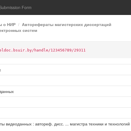
Submission Form
ы о НИР
Авторефераты магистерских диссертаций
ектронных систем
eldoc.bsuir.by/handle/123456789/29311
х
оданных
 видеоданных : автореф. дисс. ... магистра техники и технологий : 1