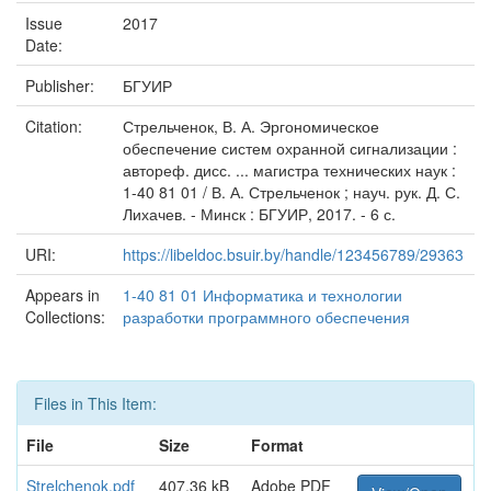
Issue
2017
Date:
Publisher:
БГУИР
Citation:
Стрельченок, В. А. Эргономическое
обеспечение систем охранной сигнализации :
автореф. дисс. ... магистра технических наук :
1-40 81 01 / В. А. Стрельченок ; науч. рук. Д. С.
Лихачев. - Минск : БГУИР, 2017. - 6 с.
URI:
https://libeldoc.bsuir.by/handle/123456789/29363
Appears in
1-40 81 01 Информатика и технологии
Collections:
разработки программного обеспечения
Files in This Item:
File
Size
Format
Strelchenok.pdf
407.36 kB
Adobe PDF