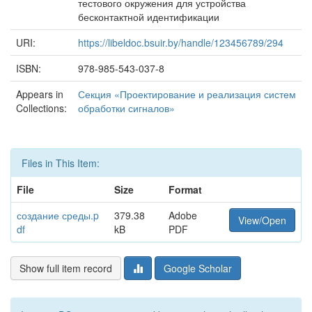
тестового окружения для устройства
бесконтактной идентификации
URI:
https://libeldoc.bsuir.by/handle/123456789/294
ISBN:
978-985-543-037-8
Appears in
Секция «Проектирование и реализация систем
Collections:
обработки сигналов»
Files in This Item:
File
Size
Format
создание среды.p
379.38
Adobe
View/Open
df
kB
PDF
Show full item record
Google Scholar