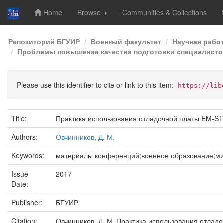
Home
Browse
Communities & Collections
Skip
Репозиторий БГУИР
Военный факультет
Научная рабо
navigation
Проблемы повышение качества подготовки специалистов
Please use this identifier to cite or link to this item:
https://lib
Title:
Практика использования отладочной платы EM-S
Authors:
Овчинников, Д. М.
Keywords:
материалы конференций;военное образование;м
Issue
2017
Date:
Publisher:
БГУИР
Citation:
Овчинников, Д. М. Практика использования отлад