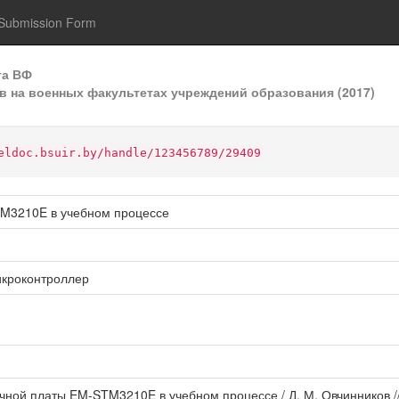
Submission Form
та ВФ
 на военных факультетах учреждений образования (2017)
eldoc.bsuir.by/handle/123456789/29409
TM3210E в учебном процессе
икроконтроллер
очной платы EM-STM3210E в учебном процессе / Д. М. Овчинников 