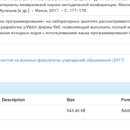
атериалы межвузовской научно-методической конференции, Минск, 
улешов [и др.]. – Минск, 2017. – С. 177–178.
ое программирование» на лабораторных занятиях рассматривают
 разработки μVision фирмы Keil, позволяющей выполнить полный 
ования исходных кодов с использованием языка программирования
листов на военных факультетах учреждений образования (2017)
Description
Size
For
543.46 kB
Ado