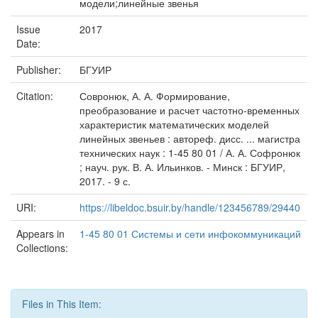
модели;линейные звенья
Issue
2017
Date:
Publisher:
БГУИР
Citation:
Совронюк, А. А. Формирование,
преобразование и расчет частотно-временных
характеристик математических моделей
линейных звеньев : автореф. дисс. ... магистра
технических наук : 1-45 80 01 / А. А. Софронюк
; науч. рук. В. А. Ильинков. - Минск : БГУИР,
2017. - 9 с.
URI:
https://libeldoc.bsuir.by/handle/123456789/29440
Appears in
1-45 80 01 Системы и сети инфокоммуникаций
Collections:
Files in This Item: