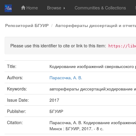
Home
Browse
Communities & Collections
Skip
Репозиторий БГУИР
Авторефераты диссертаций и отчет
navigation
Please use this identifier to cite or link to this item:
https://lib
Title:
Кодирование изображений сверхвысокого
Authors:
Парасочка, А. В.
Keywords:
авторефераты диссертаций;кодирование 
Issue Date:
2017
Publisher:
БГУИР
Citation:
Парасочка, А. В. Кодирование изображений с
Минск : БГУИР, 2017. - 8 с.