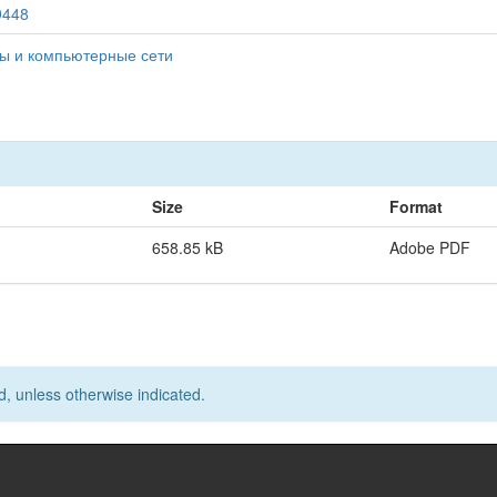
29448
ы и компьютерные сети
Size
Format
658.85 kB
Adobe PDF
d, unless otherwise indicated.