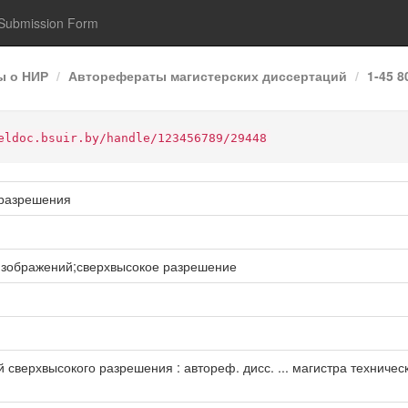
Submission Form
ы о НИР
Авторефераты магистерских диссертаций
1-45 
eldoc.bsuir.by/handle/123456789/29448
 разрешения
изображений;сверхвысокое разрешение
верхвысокого разрешения : автореф. дисс. ... магистра технических н