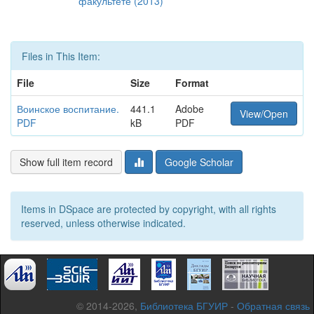
факультете (2013)
Files in This Item:
File
Size
Format
Воинское воспитание.
441.1
Adobe
View/Open
PDF
kB
PDF
Show full item record
Google Scholar
Items in DSpace are protected by copyright, with all rights
reserved, unless otherwise indicated.
© 2014-2026,
Библиотека БГУИР
-
Обратная связь