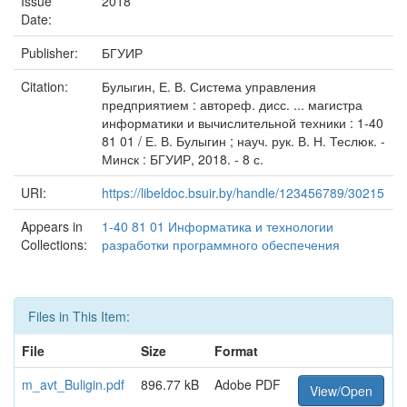
Issue
2018
Date:
Publisher:
БГУИР
Citation:
Булыгин, Е. В. Система управления
предприятием : автореф. дисс. ... магистра
информатики и вычислительной техники : 1-40
81 01 / Е. В. Булыгин ; науч. рук. В. Н. Теслюк. -
Минск : БГУИР, 2018. - 8 с.
URI:
https://libeldoc.bsuir.by/handle/123456789/30215
Appears in
1-40 81 01 Информатика и технологии
Collections:
разработки программного обеспечения
Files in This Item:
File
Size
Format
m_avt_Buligin.pdf
896.77 kB
Adobe PDF
View/Open