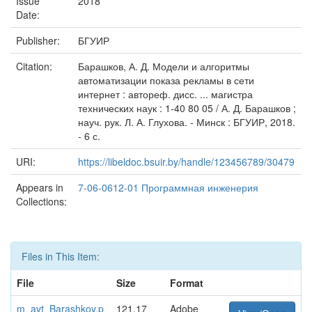
Issue
2018
Date:
Publisher:
БГУИР
Citation:
Барашков, А. Д. Модели и алгоритмы
автоматизации показа рекламы в сети
интернет : автореф. дисс. ... магистра
технических наук : 1-40 80 05 / А. Д. Барашков ;
науч. рук. Л. А. Глухова. - Минск : БГУИР, 2018.
- 6 с.
URI:
https://libeldoc.bsuir.by/handle/123456789/30479
Appears in
7-06-0612-01 Программная инженерия
Collections:
Files in This Item:
File
Size
Format
m_avt_Barashkov.p
121.17
Adobe