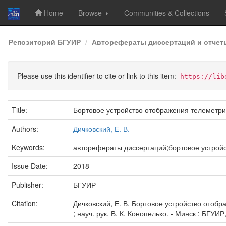
Home
Browse
Communities & Collections
Skip
Репозиторий БГУИР
Авторефераты диссертаций и отчет
navigation
Please use this identifier to cite or link to this item:
https://lib
Title:
Бортовое устройство отображения телеметр
Authors:
Дичковский, Е. В.
Keywords:
авторефераты диссертаций;бортовое устрой
Issue Date:
2018
Publisher:
БГУИР
Citation:
Дичковский, Е. В. Бортовое устройство отобр
; науч. рук. В. К. Конопелько. - Минск : БГУИР,