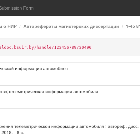
Submission Form
ы о НИР
Авторефераты магистерских диссертаций
1-45 
eldoc.bsuir.by/handle/123456789/30490
ической информации автомобиля
ство;телеметрическая информация автомобиля
ажения телеметрической информации автомобиля : автореф. дисс. ...
 2018. - 8 с.