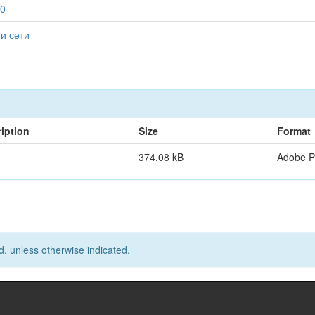
90
и сети
iption
Size
Format
374.08 kB
Adobe 
d, unless otherwise indicated.