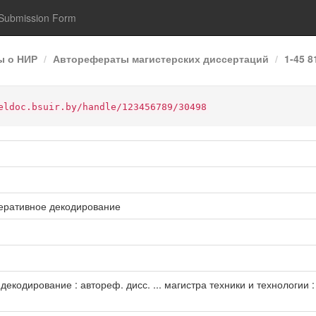
Submission Form
ы о НИР
Авторефераты магистерских диссертаций
1-45 
eldoc.bsuir.by/handle/123456789/30498
еративное декодирование
екодирование : автореф. дисс. ... магистра техники и технологии : 1-