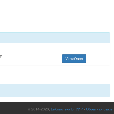
F
View/Open
© 2014-2026,
Библиотека БГУИР
-
Обратная связь