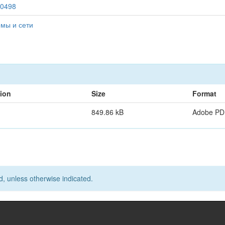
30498
мы и сети
tion
Size
Format
849.86 kB
Adobe PD
d, unless otherwise indicated.