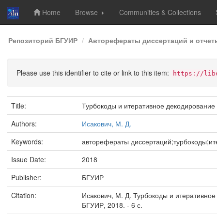
Home
Browse
Communities & Collections
Skip
Репозиторий БГУИР
Авторефераты диссертаций и отчет
navigation
Please use this identifier to cite or link to this item:
https://lib
Title:
Турбокоды и итеративное декодирование
Authors:
Исакович, М. Д.
Keywords:
авторефераты диссертаций;турбокоды;ит
Issue Date:
2018
Publisher:
БГУИР
Citation:
Исакович, М. Д. Турбокоды и итеративное д
БГУИР, 2018. - 6 с.