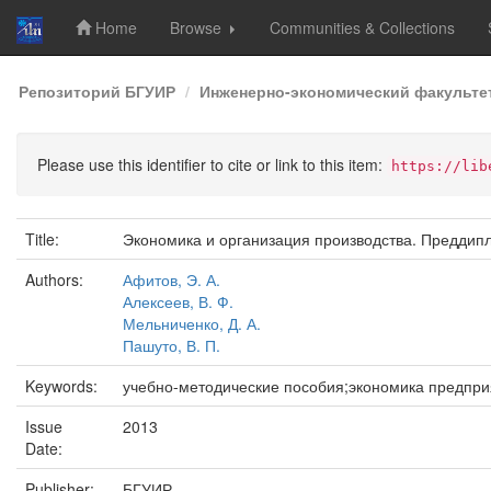
Home
Browse
Communities & Collections
Skip
Репозиторий БГУИР
Инженерно-экономический факульте
navigation
Please use this identifier to cite or link to this item:
https://lib
Title:
Экономика и организация производства. Преддип
Authors:
Афитов, Э. А.
Алексеев, В. Ф.
Мельниченко, Д. А.
Пашуто, В. П.
Keywords:
учебно-методические пособия;экономика предпри
Issue
2013
Date:
Publisher:
БГУИР