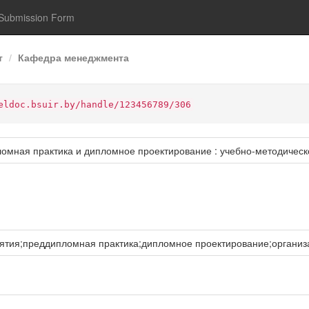
Submission Form
т
Кафедра менеджмента
eldoc.bsuir.by/handle/123456789/306
ломная практика и дипломное проектирование : учебно-методическ
ятия;преддипломная практика;дипломное проектирование;организ