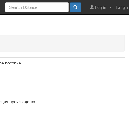
Log in:
Lang
ое пособие
ация производства