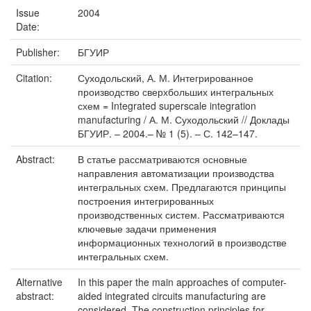
Issue
2004
Date:
Publisher:
БГУИР
Citation:
Суходольский, А. М. Интегрированное
производство сверхбольших интегральных
схем = Integrated superscale integration
manufacturing / А. М. Суходольский // Доклады
БГУИР. – 2004.– № 1 (5). – С. 142–147.
Abstract:
В статье рассматриваются основные
направления автоматизации производства
интегральных схем. Предлагаются принципы
построения интегрированных
производственных систем. Рассматриваются
ключевые задачи применения
информационных технологий в производстве
интегральных схем.
Alternative
In this paper the main approaches of computer-
abstract:
aided integrated circuits manufacturing are
considered. The construction principles for