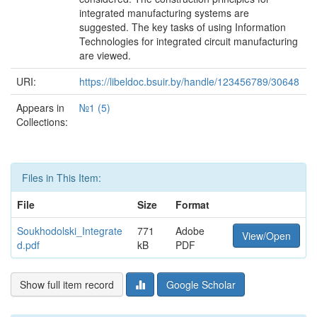
integrated manufacturing systems are
suggested. The key tasks of using Information
Technologies for integrated circuit manufacturing
are viewed.
URI:
https://libeldoc.bsuir.by/handle/123456789/30648
Appears in
№1 (5)
Collections:
Files in This Item:
File
Size
Format
Soukhodolski_Integrate
771
Adobe
View/Open
d.pdf
kB
PDF
Show full item record
Google Scholar