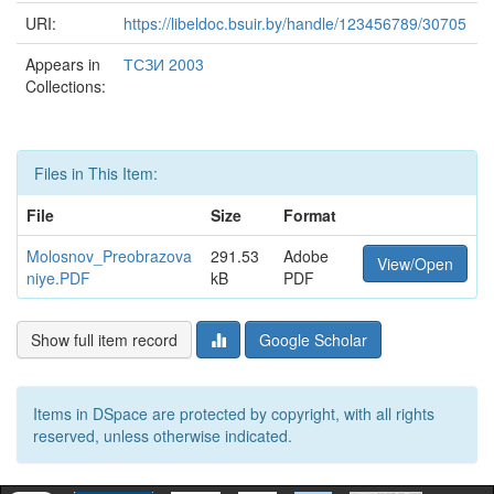
URI:
https://libeldoc.bsuir.by/handle/123456789/30705
Appears in
ТСЗИ 2003
Collections:
Files in This Item:
File
Size
Format
Molosnov_Preobrazova
291.53
Adobe
View/Open
niye.PDF
kB
PDF
Show full item record
Google Scholar
Items in DSpace are protected by copyright, with all rights
reserved, unless otherwise indicated.