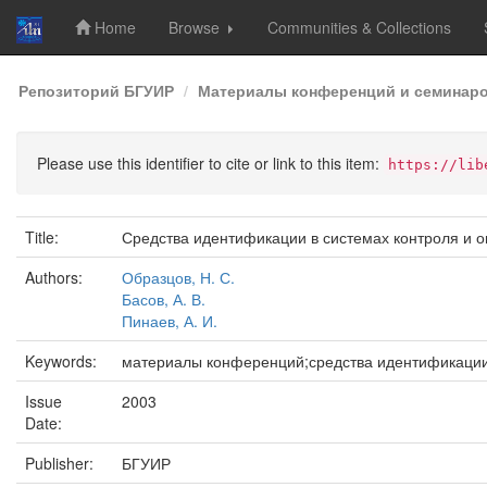
Home
Browse
Communities & Collections
Skip
Репозиторий БГУИР
Материалы конференций и семинар
navigation
Please use this identifier to cite or link to this item:
https://lib
Title:
Средства идентификации в системах контроля и о
Authors:
Образцов, Н. С.
Басов, А. В.
Пинаев, А. И.
Keywords:
материалы конференций;средства идентификации
Issue
2003
Date:
Publisher:
БГУИР