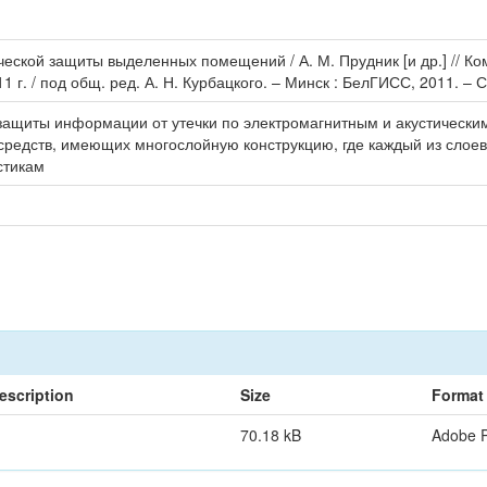
ческой защиты выделенных помещений / А. М. Прудник [и др.] // 
 г. / под общ. ред. А. Н. Курбацкого. – Минск : БелГИСС, 2011. – С
защиты информации от утечки по электромагнитным и акустически
 средств, имеющих многослойную конструкцию, где каждый из сло
стикам
escription
Size
Format
70.18 kB
Adobe 