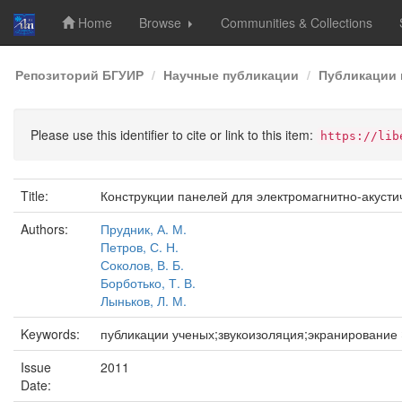
Home
Browse
Communities & Collections
Skip
Репозиторий БГУИР
Научные публикации
Публикации 
navigation
Please use this identifier to cite or link to this item:
https://lib
Title:
Конструкции панелей для электромагнитно-акус
Authors:
Прудник, А. М.
Петров, С. Н.
Соколов, В. Б.
Борботько, Т. В.
Лыньков, Л. М.
Keywords:
публикации ученых;звукоизоляция;экранирование
Issue
2011
Date: