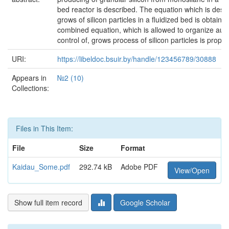
bed reactor is described. The equation which is desc
grows of silicon particles in a fluidized bed is obtaine
combined equation, which is allowed to organize aut
control of, grows process of silicon particles is propo
URI:
https://libeldoc.bsuir.by/handle/123456789/30888
Appears in
№2 (10)
Collections:
Files in This Item:
File
Size
Format
Kaidau_Some.pdf
292.74 kB
Adobe PDF
View/Open
Show full item record
Google Scholar