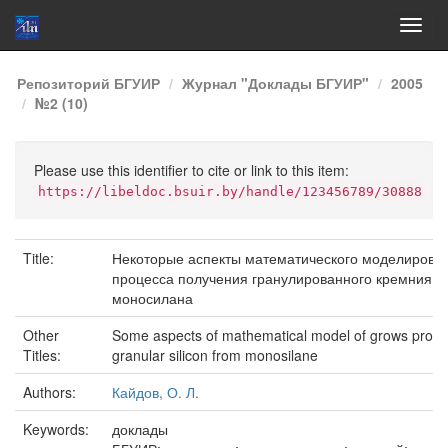
Skip
Репозиторий БГУИР
Журнал "Доклады БГУИР"
2005
navigation
№2 (10)
Please use this identifier to cite or link to this item:
https://libeldoc.bsuir.by/handle/123456789/30888
Title:
Некоторые аспекты математического моделирова
процесса получения гранулированного кремния и
моносилана
Other
Some aspects of mathematical model of grows proce
Titles:
granular silicon from monosilane
Authors:
Кайдов, О. Л.
Keywords:
доклады