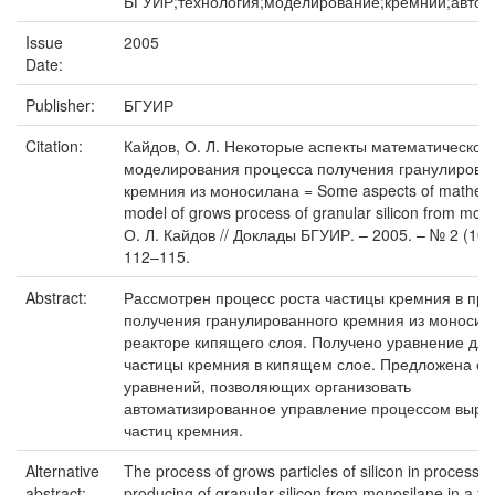
БГУИР;технология;моделирование;кремний;автом
Issue
2005
Date:
Publisher:
БГУИР
Citation:
Кайдов, О. Л. Некоторые аспекты математическог
моделирования процесса получения гранулирова
кремния из моносилана = Some aspects of mathema
model of grows process of granular silicon from mono
О. Л. Кайдов // Доклады БГУИР. – 2005. – № 2 (10).
112–115.
Abstract:
Рассмотрен процесс роста частицы кремния в пр
получения гранулированного кремния из моносил
реакторе кипящего слоя. Получено уравнение для
частицы кремния в кипящем слое. Предложена си
уравнений, позволяющих организовать
автоматизированное управление процессом выр
частиц кремния.
Alternative
The process of grows particles of silicon in process o
abstract:
producing of granular silicon from monosilane in a flu