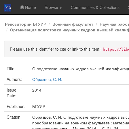
Home
Browse
Communities & Collections
Skip
Репозиторий БГУИР
Военный факультет
Научная рабо
navigation
Организация подготовки научных кадров высшей квалиф
Please use this identifier to cite or link to this item:
https://lib
Title:
О подготовке научных кадров высшей квалификац
Authors:
Образцов, С. И.
Issue
2014
Date:
Publisher:
БГУИР
Citation:
Образцов, С. И. О подготовке научных кадров вы
преобразований на военном факультете : материа
радиоэлектроники. – Минск, 2014. – С. 24–26.