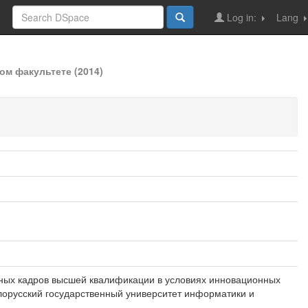
Log in:
Lang
м факультете (2014)
учных кадров высшей квалификации в условиях инновационных
елорусский государственный университет информатики и