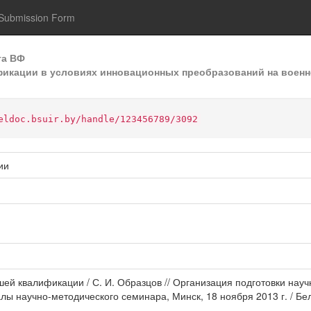
Submission Form
та ВФ
икации в условиях инновационных преобразований на военно
eldoc.bsuir.by/handle/123456789/3092
ии
сшей квалификации / С. И. Образцов // Организация подготовки на
лы научно-методического семинара, Минск, 18 ноября 2013 г. / Б