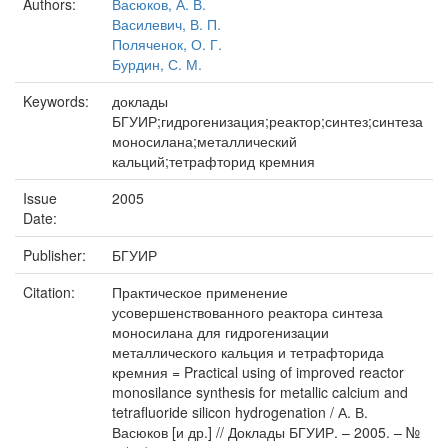
Authors:
Васюков, А. В.
Василевич, В. П.
Поляченок, О. Г.
Бурдин, С. М.
Keywords:
доклады
БГУИР;гидрогенизация;реактор;синтез;синтеза
моносилана;металлический
кальций;тетрафторид кремния
Issue
2005
Date:
Publisher:
БГУИР
Citation:
Практическое применение
усовершенствованного реактора синтеза
моносилана для гидрогенизации
металлического кальция и тетрафторида
кремния = Practical using of improved reactor
monosilance synthesis for metallic calcium and
tetrafluoride silicon hydrogenation / А. В.
Васюков [и др.] // Доклады БГУИР. – 2005. – №