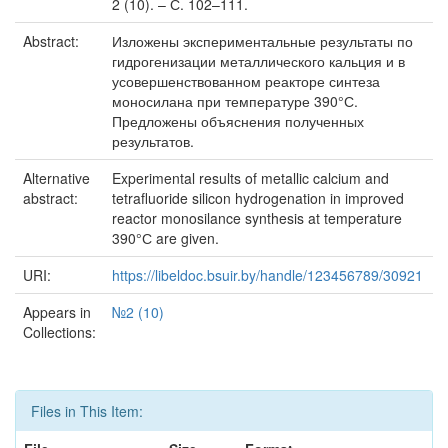
2 (10). – С. 102–111.
Abstract:
Изложены экспериментальные результаты по
гидрогенизации металлического кальция и в
усовершенствованном реакторе синтеза
моносилана при температуре 390°С.
Предложены объяснения полученных
результатов.
Alternative
Experimental results of metallic calcium and
abstract:
tetrafluoride silicon hydrogenation in improved
reactor monosilance synthesis at temperature
390°С are given.
URI:
https://libeldoc.bsuir.by/handle/123456789/30921
Appears in
№2 (10)
Collections:
Files in This Item: