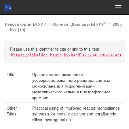
Skip
Репозиторий БГУИР
Журнал "Доклады БГУИР"
2005
navigation
№2 (10)
Please use this identifier to cite or link to this item:
https://libeldoc.bsuir.by/handle/123456789/30921
Title:
Практическое применение
усовершенствованного реактора синтеза
моносилана для гидрогенизации
металлического кальция и тетрафторида
кремния
Other
Practical using of improved reactor monosilance
Titles:
synthesis for metallic calcium and tetrafluoride
silicon hydrogenation