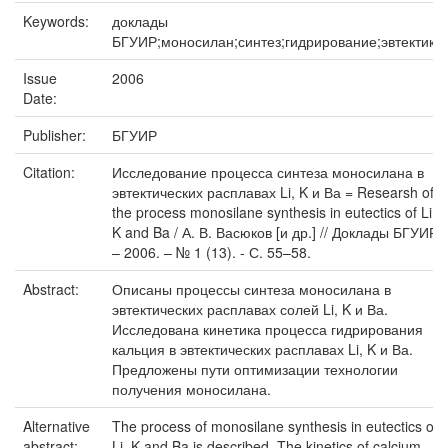
Keywords:
доклады
БГУИР;моносилан;синтез;гидрирование;эвтектика
Issue
2006
Date:
Publisher:
БГУИР
Citation:
Исследование процесса синтеза моносилана в
эвтектических расплавах Li, K и Ва = Researsh of
the process monosilane synthesis in eutectics of Li,
K and Ba / А. В. Васюков [и др.] // Доклады БГУИР.
– 2006. – № 1 (13). - С. 55–58.
Abstract:
Описаны процессы синтеза моносилана в
эвтектических расплавах солей Li, K и Ва.
Исследована кинетика процесса гидрирования
кальция в эвтектических расплавах Li, K и Ва.
Предложены пути оптимизации технологии
получения моносилана.
Alternative
The process of monosilane synthesis in eutectics of
abstract:
Li, K and Ba is described. The kinetics of calcium