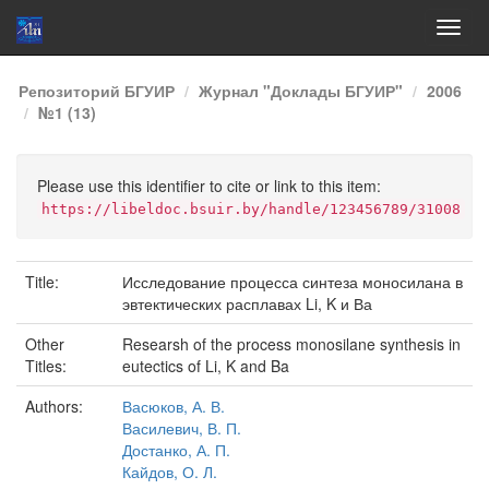
Skip
Репозиторий БГУИР
Журнал "Доклады БГУИР"
2006
navigation
№1 (13)
Please use this identifier to cite or link to this item:
https://libeldoc.bsuir.by/handle/123456789/31008
Title:
Исследование процесса синтеза моносилана в
эвтектических расплавах Li, K и Ва
Other
Researsh of the process monosilane synthesis in
Titles:
eutectics of Li, K and Ba
Authors:
Васюков, А. В.
Василевич, В. П.
Достанко, А. П.
Кайдов, О. Л.