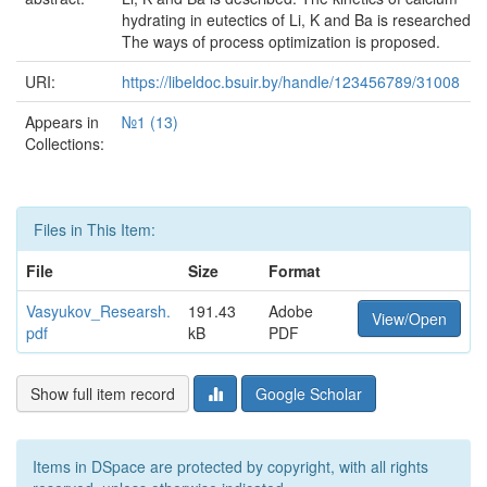
hydrating in eutectics of Li, K and Ba is researched.
The ways of process optimization is proposed.
URI:
https://libeldoc.bsuir.by/handle/123456789/31008
Appears in
№1 (13)
Collections:
Files in This Item:
File
Size
Format
Vasyukov_Researsh.
191.43
Adobe
View/Open
pdf
kB
PDF
Show full item record
Google Scholar
Items in DSpace are protected by copyright, with all rights