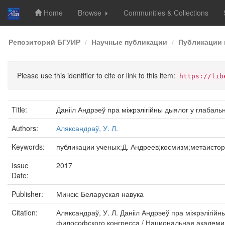
Home
Browse
Communities & Collections
Skip
Репозиторий БГУИР
Научные публикации
Публикации 
navigation
Please use this identifier to cite or link to this item:
https://lib
Title:
Данііл Андрэеў пра міжрэлігійны дыялог у глабал
Authors:
Аляксандраў, У. Л.
Keywords:
публикации ученых;Д. Андреев;космизм;метаисто
Issue
2017
Date:
Publisher:
Минск: Беларуская навука
Citation:
Аляксандраў, У. Л. Данііл Андрэеў пра міжрэлігі
философского конгресса / Национальная академия на