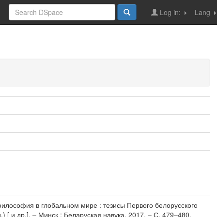
Log in:
Lang
я философия в глобальном мире : тезисы Первого белорусского
[ и др.]. – Минск : Беларуская навука, 2017. – С. 479–480.