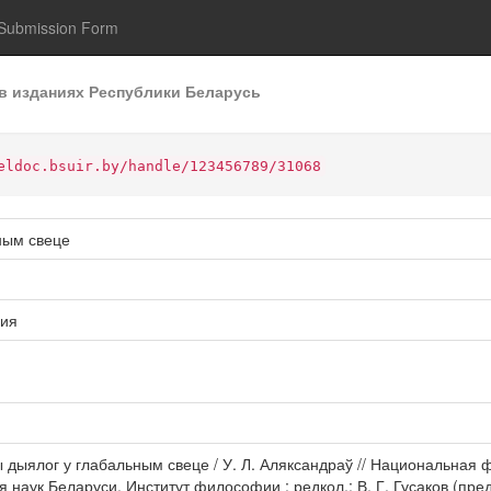
Submission Form
в изданиях Республики Беларусь
eldoc.bsuir.by/handle/123456789/31068
ьным свеце
рия
йны дыялог у глабальным свеце / У. Л. Аляксандраў // Национальна
ук Беларуси, Институт философии ; редкол.: В. Г. Гусаков (пред.) 