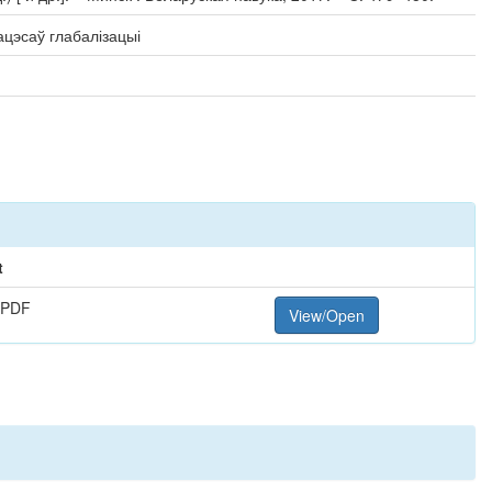
цэсаў глабалізацыі
t
 PDF
View/Open