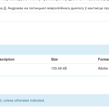
Д. Андрэева на патэнцыял міжрэлігійнага дыялогу ў кантэксце пра
scription
Size
Forma
155.68 kB
Adobe
d, unless otherwise indicated.