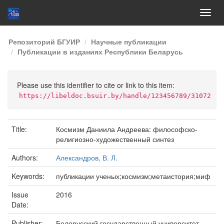
Skip
Репозиторий БГУИР
Научные публикации
navigation
Публикации в изданиях Республики Беларусь
Please use this identifier to cite or link to this item:
https://libeldoc.bsuir.by/handle/123456789/31072
Title:
Космизм Даниила Андреева: философско-
религиозно-художественный синтез
Authors:
Александров, В. Л.
Keywords:
публикации ученых;космизм;метаистория;миф
Issue
2016
Date:
Publisher:
Белорусский государственный университет