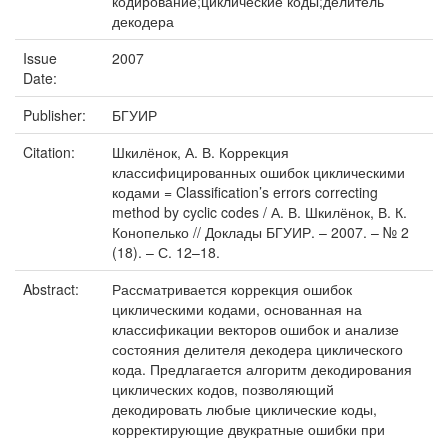
кодирование;циклические коды;делитель
декодера
Issue
2007
Date:
Publisher:
БГУИР
Citation:
Шкилёнок, А. В. Коррекция
классифицированных ошибок циклическими
кодами = Classification’s errors correcting
method by cyclic codes / А. В. Шкилёнок, В. К.
Конопелько // Доклады БГУИР. – 2007. – № 2
(18). – С. 12–18.
Abstract:
Рассматривается коррекция ошибок
циклическими кодами, основанная на
классификации векторов ошибок и анализе
состояния делителя декодера циклического
кода. Предлагается алгоритм декодирования
циклических кодов, позволяющий
декодировать любые циклические коды,
корректирующие двукратные ошибки при