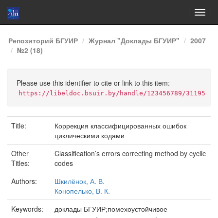
Skip
Репозиторий БГУИР
Журнал "Доклады БГУИР"
2007
navigation
№2 (18)
Please use this identifier to cite or link to this item:
https://libeldoc.bsuir.by/handle/123456789/31195
Title:
Коррекция классифицированных ошибок
циклическими кодами
Other
Classification’s errors correcting method by cyclic
Titles:
codes
Authors:
Шкилёнок, А. В.
Конопелько, В. К.
Keywords:
доклады БГУИР;помехоустойчивое