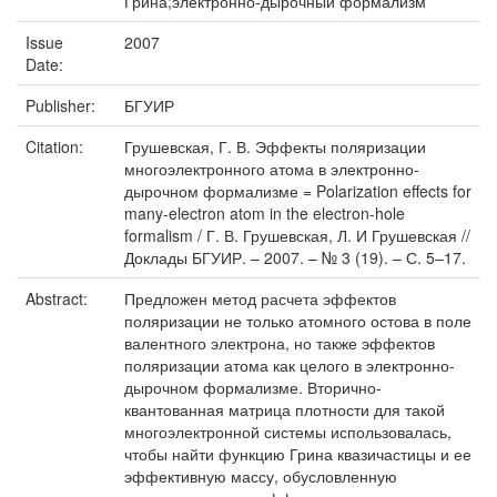
Грина;электронно-дырочный формализм
Issue
2007
Date:
Publisher:
БГУИР
Citation:
Грушевская, Г. В. Эффекты поляризации
многоэлектронного атома в электронно-
дырочном формализме = Polarization effects for
many-electron atom in the electron-hole
formalism / Г. В. Грушевская, Л. И Грушевская //
Доклады БГУИР. – 2007. – № 3 (19). – С. 5–17.
Abstract:
Предложен метод расчета эффектов
поляризации не только атомного остова в поле
валентного электрона, но также эффектов
поляризации атома как целого в электронно-
дырочном формализме. Вторично-
квантованная матрица плотности для такой
многоэлектронной системы использовалась,
чтобы найти функцию Грина квазичастицы и ее
эффективную массу, обусловленную