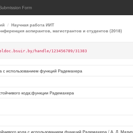
Submission Form
ий
Научная работа ИИТ
нференция аспирантов, магистрантов и студентов (2018)
eldoc.bsuir.by/handle/123456789/31383
да с использованием функций Радемахера
тойчивого кода;функции Радемахера
ойчивого кода с использованием функций Радемахера / А. Д. Мазу