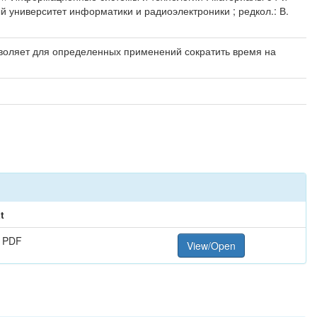
й университет информатики и радиоэлектроники ; редкол.: В.
воляет для определенных применений сократить время на
t
 PDF
View/Open