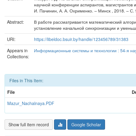
научной конференции аспирантов, магистрантов и 
И. Пачинин, А. А. Охрименко. – Минск , 2018. – С.
Abstract:
В работе рассматривается математический алгор
установление начальной синхронизации и уменьши
URI:
https://libeldoc.bsuir.by/handle/123456789/31383
Appears in
Информационные системы и технологии : 54-я нау
Collections:
Files in This Item:
File
D
Mazur_Nachalnaya.PDF
Show full item record
Google Scholar