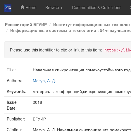
Home
Browse
Communities & Collections
Skip
Репозиторий БГУИР
Институт информационных технолог
navigation
Информационные системы и технологии : 54-я научная ко
Please use this identifier to cite or link to this item:
https://lib
Title:
Начальная синхронизация помехоустойчивого ко
Authors:
Мазур, А. Д.
Keywords:
материалы конференций;синхронизация помехоус
Issue
2018
Date:
Publisher:
БГУИР
Citation:
Мазур, А. Д. Начальная синхронизация помехоуст