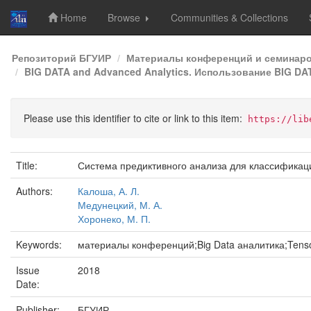
Home
Browse
Communities & Collections
Skip
Репозиторий БГУИР
Материалы конференций и семинар
navigation
BIG DATA and Advanced Analytics. Использование BIG D
Please use this identifier to cite or link to this item:
https://lib
Title:
Система предиктивного анализа для классификац
Authors:
Калоша, А. Л.
Медунецкий, М. А.
Хоронеко, М. П.
Keywords:
материалы конференций;Big Data аналитика;Ten
Issue
2018
Date:
Publisher:
БГУИР