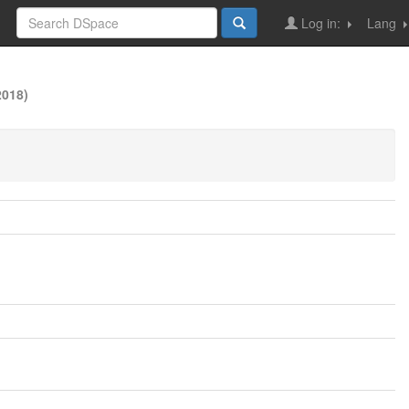
Log in:
Lang
018)