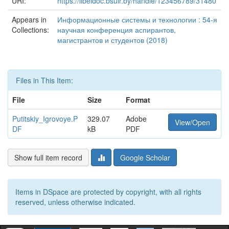
URI:
https://libeldoc.bsuir.by/handle/123456789/31480
Appears in
Информационные системы и технологии : 54-я
Collections:
научная конференция аспирантов,
магистрантов и студентов (2018)
Files in This Item:
File
Size
Format
Putitskiy_Igrovoye.P
329.07
Adobe
View/Open
DF
kB
PDF
Show full item record
Google Scholar
Items in DSpace are protected by copyright, with all rights
reserved, unless otherwise indicated.