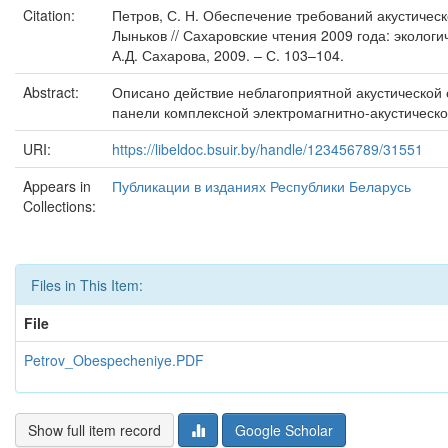
Citation:
Петров, С. Н. Обеспечение требований акустическ
Лыньков // Сахаровские чтения 2009 года: эколо
А.Д. Сахарова, 2009. – С. 103–104.
Abstract:
Описано действие неблагоприятной акустической 
панели комплексной электромагнитно-акустическо
URI:
https://libeldoc.bsuir.by/handle/123456789/31551
Appears in
Публикации в изданиях Республики Беларусь
Collections:
Files in This Item:
File
Petrov_Obespecheniye.PDF
Show full item record
Google Scholar