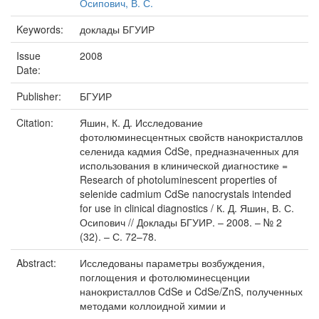
Осипович, В. С.
Keywords:
доклады БГУИР
Issue
2008
Date:
Publisher:
БГУИР
Citation:
Яшин, К. Д. Исследование
фотолюминесцентных свойств нанокристаллов
селенида кадмия CdSe, предназначенных для
использования в клинической диагностике =
Research of photoluminescent properties of
selenide cadmium CdSe nanocrystals intended
for use in clinical diagnostics / К. Д. Яшин, В. С.
Осипович // Доклады БГУИР. – 2008. – № 2
(32). – С. 72–78.
Abstract:
Исследованы параметры возбуждения,
поглощения и фотолюминесценции
нанокристаллов CdSe и CdSe/ZnS, полученных
методами коллоидной химии и