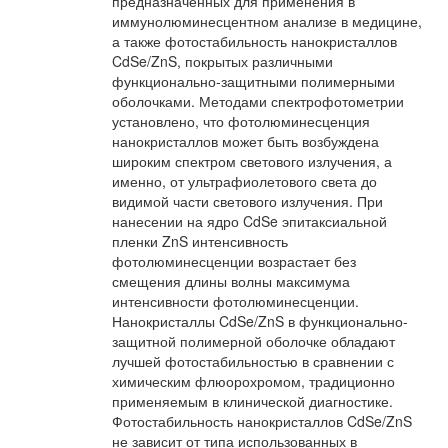
предназначенных для применения в
иммунолюминесцентном анализе в медицине,
а также фотостабильность нанокристаллов
CdSe/ZnS, покрытых различными
функционально-защитными полимерными
оболочками. Методами спектрофотометрии
установлено, что фотолюминесценция
нанокристаллов может быть возбуждена
широким спектром светового излучения, а
именно, от ультрафиолетового света до
видимой части светового излучения. При
нанесении на ядро CdSe эпитаксиальной
пленки ZnS интенсивность
фотолюминесценции возрастает без
смещения длины волны максимума
интенсивности фотолюминесценции.
Нанокристаллы CdSe/ZnS в функционально-
защитной полимерной оболочке обладают
лучшей фотостабильностью в сравнении с
химическим флюорохромом, традиционно
применяемым в клинической диагностике.
Фотостабильность нанокристаллов CdSe/ZnS
не зависит от типа использованных в