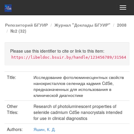
Skip
Репозиторий БГУИР
Журнал "Доклады БГУИР"
2008
navigation
№2 (32)
Please use this identifier to cite or link to this item:
https://libeldoc.bsuir.by/handle/123456789/31564
Title:
Исследование фотолюминесцентных свойств
нанокристаллов селенида кадмия CdSe,
предназначенных для использования в
клинической диагностике
Other
Research of photoluminescent properties of
Titles:
selenide cadmium CdSe nanocrystals intended
for use in clinical diagnostics
Authors:
Яшин, К. Д.