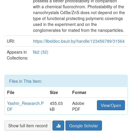
possess a better photostability in comparison
with a chemical fluorochrom. Photostability of the
nanochrystals CdSe/ZnS does not depend on the
type of functional protecting polymeric coverings
used in the experiment and on the
conglomerates for mated from the nanoparticles.
URI:
https://libeldoc.bsuir.by/handle/123456789/31564
Appears in
№2 (32)
Collections:
Files in This Item:
File
Size
Format
Yashin_Research.P
455.03
Adobe
View/Open
DF
kB
PDF
Show full item record
Google Scholar