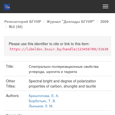
Skip
Репозиторий БГУИР
Журнал "Доклады БГУИР"
2009
navigation
№2 (40)
Please use this identifier to cite or link to this item:
https://libeldoc.bsuir.by/handle/123456789/31630
Title:
Спектрально-поляризационные свойства
углерода, шунгита и таурита
Other
Spectral bright and degree of polarization
Titles:
properties of carbon, shungite and taurite
Authors:
Криштопова, Е. А.
Борботько, Т. В.
Лыньков, Л. М.