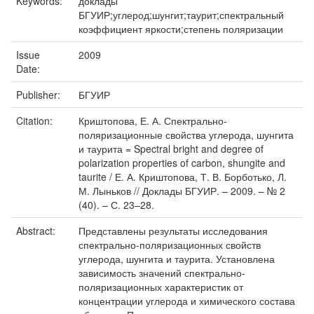
Keywords:
доклады
БГУИР;углерод;шунгит;таурит;спектральный
коэффициент яркости;степень поляризации
Issue
2009
Date:
Publisher:
БГУИР
Citation:
Криштопова, Е. А. Спектрально-
поляризационные свойства углерода, шунгита
и таурита = Spectral bright and degree of
polarization properties of carbon, shungite and
taurite / Е. А. Криштопова, Т. В. Борботько, Л.
М. Лыньков // Доклады БГУИР. – 2009. – № 2
(40). – С. 23–28.
Abstract:
Представлены результаты исследования
спектрально-поляризационных свойств
углерода, шунгита и таурита. Установлена
зависимость значений спектрально-
поляризационных характеристик от
концентрации углерода и химического состава