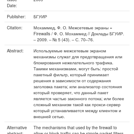
Date:
Publisher:
БГУИР
Citation:
Мохаммед, Ф. О. Межсетевые экраны =
Firewalls / Ф. О. Мохаммед // Доклады БГУИР.
– 2009. – № 5 (43). – С. 70–76.
Abstract:
Используемые межсетевым экраном
механизмы служат для предотвращения или
блокирования нежелательного трафика.
Такими механизмами, могут быть: простой
пакетный фильтр, который принимает
решения в зависимости от содержания
заголовка пакета; или анализатор состояния
который проверяет, что данный пакет
является частью законного потока; или более
сложный механизм такой как прокси-сервер
который устанавливается между клиентом и
внешней сетью.
Alternative
The mechanisms that used by the firewall to
abstract:
allow or block traffic can be simple packet filters,