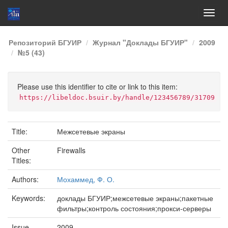
Skip
Репозиторий БГУИР
Журнал "Доклады БГУИР"
2009
navigation
№5 (43)
Please use this identifier to cite or link to this item:
https://libeldoc.bsuir.by/handle/123456789/31709
Title:
Межсетевые экраны
Other
Firewalls
Titles:
Authors:
Мохаммед, Ф. О.
Keywords:
доклады БГУИР;межсетевые экраны;пакетные
фильтры;контроль состояния;прокси-серверы
Issue
2009