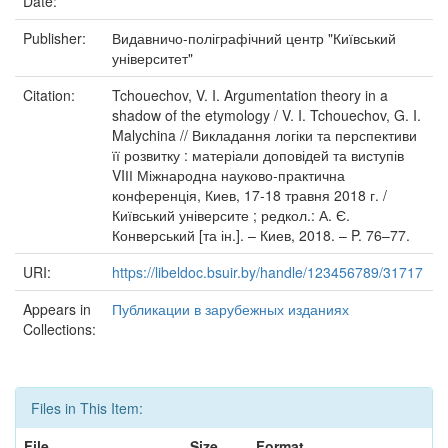
Date:
Publisher:
Видавничо-поліграфічний центр "Київський
університет"
Citation:
Tchouechov, V. I. Argumentation theory in a
shadow of the etymology / V. I. Tchouechov, G. I.
Malychina // Викладання логіки та перспективи
її розвитку : матеріали доповідей та виступів
VIІІ Міжнародна науково-практична
конференція, Киев, 17-18 травня 2018 г. /
Київський університе ; редкол.: А. Є.
Конверський [та ін.]. – Киев, 2018. – P. 76–77.
URI:
https://libeldoc.bsuir.by/handle/123456789/31717
Appears in
Публикации в зарубежных изданиях
Collections:
Files in This Item:
File
Size
Format