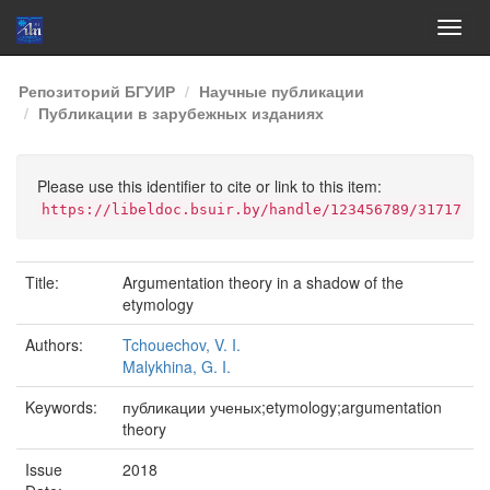
Skip
Репозиторий БГУИР
Научные публикации
navigation
Публикации в зарубежных изданиях
Please use this identifier to cite or link to this item:
https://libeldoc.bsuir.by/handle/123456789/31717
Title:
Argumentation theory in a shadow of the
etymology
Authors:
Tchouechov, V. I.
Malykhina, G. I.
Keywords:
публикации ученых;etymology;argumentation
theory
Issue
2018