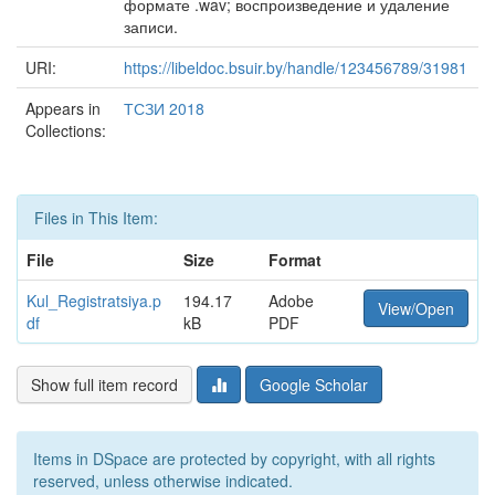
формате .wav; воспроизведение и удаление
записи.
URI:
https://libeldoc.bsuir.by/handle/123456789/31981
Appears in
ТСЗИ 2018
Collections:
Files in This Item:
File
Size
Format
Kul_Registratsiya.p
194.17
Adobe
View/Open
df
kB
PDF
Show full item record
Google Scholar
Items in DSpace are protected by copyright, with all rights
reserved, unless otherwise indicated.