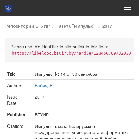
Skip
Репозиторий БГУИР
Газета "Импульс"
2017
navigation
Please use this identifier to cite or link to this item:
https://libeldoc.bsuir.by/handle/123456789/32030
Title:
Импульс, № 14 от 30 сентября
Authors:
Бабич, В.
Issue
2017
Date:
Publisher:
БГУИР
Citation:
Импульс: газета Белорусского
государственного университета информатики
и радиоэлектроники / редактор В. Бабич . -