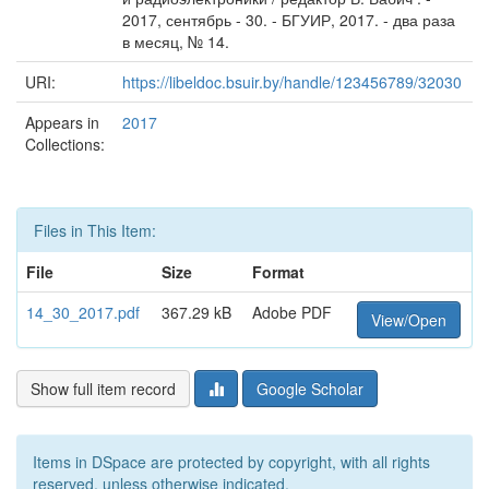
2017, сентябрь - 30. - БГУИР, 2017. - два раза
в месяц, № 14.
URI:
https://libeldoc.bsuir.by/handle/123456789/32030
Appears in
2017
Collections:
Files in This Item:
File
Size
Format
14_30_2017.pdf
367.29 kB
Adobe PDF
View/Open
Show full item record
Google Scholar
Items in DSpace are protected by copyright, with all rights
reserved, unless otherwise indicated.