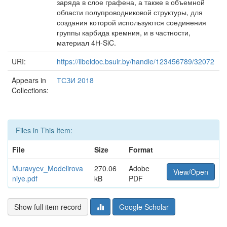
заряда в слое графена, а также в объемной
области полупроводниковой структуры, для
создания которой используются соединения
группы карбида кремния, и в частности,
материал 4Н-SiC.
URI:
https://libeldoc.bsuir.by/handle/123456789/32072
Appears in
ТСЗИ 2018
Collections:
Files in This Item:
File
Size
Format
Muravyev_Modelirova
270.06
Adobe
View/Open
niye.pdf
kB
PDF
Show full item record
Google Scholar