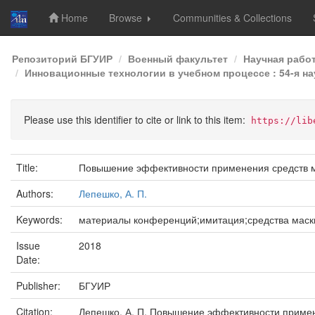
Home
Browse
Communities & Collections
Skip
Репозиторий БГУИР
Военный факультет
Научная рабо
navigation
Инновационные технологии в учебном процессе : 54-я на
Please use this identifier to cite or link to this item:
https://lib
Title:
Повышение эффективности применения средств м
Authors:
Лепешко, А. П.
Keywords:
материалы конференций;имитация;средства маск
Issue
2018
Date:
Publisher:
БГУИР
Citation:
Лепешко, А. П. Повышение эффективности примен