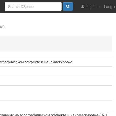
Log in:
Lang
18)
лографическом эффекте и наномаскировке
ванных на голографическом эффекте и наномаскировке / А. П.