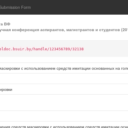
Submission Form
та ВФ
учная конференция аспирантов, магистрантов и студентов (20
eldoc.bsuir.by/handle/123456789/32138
аскировки с использованием средств имитации основанных на го
ировки
ения средств маскировки с использованием средств имитации осно