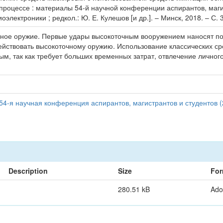
роцессе : материалы 54-й научной конференции аспирантов, магист
лектроники ; редкол.: Ю. Е. Кулешов [и др.]. – Минск, 2018. – С. 
ное оружие. Первые удары высокоточным вооружением наносят по
ействовать высокоточному оружию. Использование классических с
м, так как требует больших временных затрат, отвлечение личного
54-я научная конференция аспирантов, магистрантов и студентов (
Description
Size
For
280.51 kB
Ado