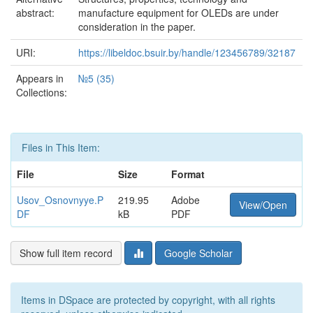
abstract:
manufacture equipment for OLEDs are under
consideration in the paper.
URI:
https://libeldoc.bsuir.by/handle/123456789/32187
Appears in
№5 (35)
Collections:
Files in This Item:
File
Size
Format
Usov_Osnovnyye.P
219.95
Adobe
View/Open
DF
kB
PDF
Show full item record
Google Scholar
Items in DSpace are protected by copyright, with all rights