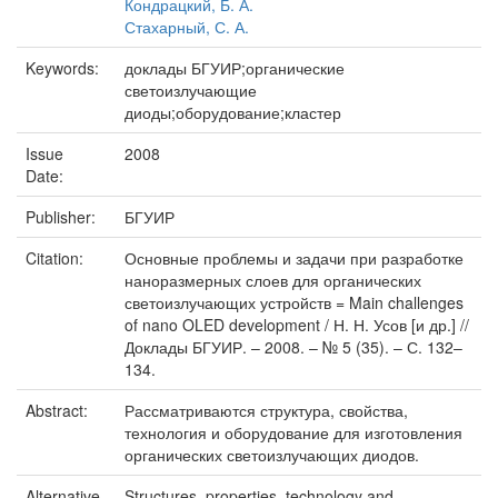
Кондрацкий, Б. А.
Стахарный, С. А.
Keywords:
доклады БГУИР;органические
светоизлучающие
диоды;оборудование;кластер
Issue
2008
Date:
Publisher:
БГУИР
Citation:
Основные проблемы и задачи при разработке
наноразмерных слоев для органических
светоизлучающих устройств = Main challenges
of nano OLED development / Н. Н. Усов [и др.] //
Доклады БГУИР. – 2008. – № 5 (35). – С. 132–
134.
Abstract:
Рассматриваются структура, свойства,
технология и оборудование для изготовления
орга­нических светоизлучающих диодов.
Alternative
Structures, properties, technology and