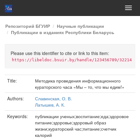
Skip
Репозиторий БГУИР
Научные публикации
navigation
Публикации в изданиях Республики Беларусь
Please use this identifier to cite or link to this item:
https://libeldoc.bsuir.by/handle/123456789/32214
Title:
Методика проведения информационного
кураторского часа «Мы – то, что мы едим!»
Authors:
Славинская, О. В.
Латышев, А. К.
Keywords:
публикации ученых;воспитание;еда;здоровое
питание;здоровье;здоровый образ
жизни;кураторский час;питание;счетчик
калорий