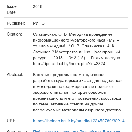
Issue
2018
Date:
Publisher:
РИПО
Citation:
Славинская, О. В. Методика проведения
информационного кураторского часа «Мы –
то, что мы едим!» / О. В. Славинская, А. К.
Латышев // Мастерство online : [электронный
ресурс]. – 2018. – № 2 (15). – Режим доступа:
http://ripo.unibel.by/index.php?id=3374.
Abstract:
В статье представлена методическая
разработка кураторского часа для подростков
и молодежи по формированию привычек
здорового питания, которая содержит
презентацию для его проведения, кроссворд
по теме, активные ссылки на другие
используемые материалы открытого доступа
URI:
https://libeldoc.bsuir.by/handle/123456789/32214
Appears in
Публикации в изданиях Республики Беларусь