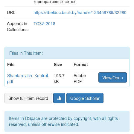
корпоративных сетях.
URI:
https://libeldoc.bsuir.by/handle/123456789/32280
Appears in
ТСЗИ 2018
Collections:
Files in This Item:
File
Size
Format
Shantarovich_Kontrol.
193.7
Adobe
View/Open
pdf
kB
PDF
Show full item record
Google Scholar
Items in DSpace are protected by copyright, with all rights
reserved, unless otherwise indicated.