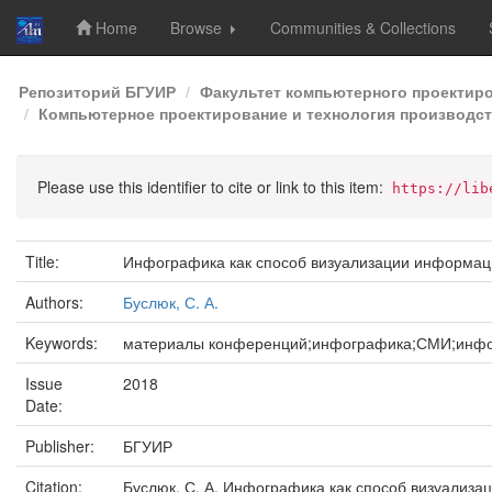
Home
Browse
Communities & Collections
Skip
Репозиторий БГУИР
Факультет компьютерного проектир
navigation
Компьютерное проектирование и технология производств
Please use this identifier to cite or link to this item:
https://lib
Title:
Инфографика как способ визуализации информа
Authors:
Буслюк, С. А.
Keywords:
материалы конференций;инфографика;СМИ;инф
Issue
2018
Date:
Publisher:
БГУИР
Citation:
Буслюк, С. А. Инфографика как способ визуализа