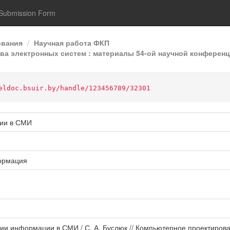
Submission Form
ования
Научная работа ФКП
а электронных систем : материалы 54-ой научной конференци
eldoc.bsuir.by/handle/123456789/32301
ции в СМИ
ормация
ции информации в СМИ / С. А. Буслюк // Компьютерное проектирова