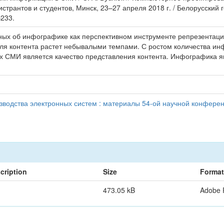
странтов и студентов, Минск, 23–27 апреля 2018 г. / Белорусски
–233.
нных об инфографике как перспективном инструменте репрезента
еля контента растет небывалыми темпами. С ростом количества и
ых СМИ является качество представления контента. Инфографика 
водства электронных систем : материалы 54-ой научной конференц
cription
Size
Format
473.05 kB
Adobe