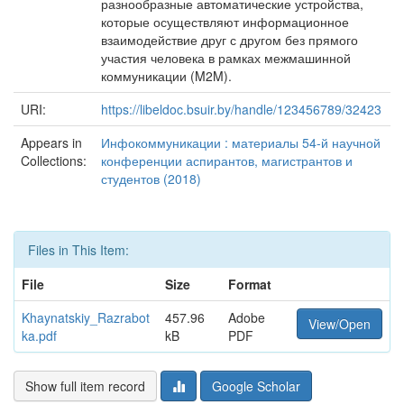
разнообразные автоматические устройства,
которые осуществляют информационное
взаимодействие друг с другом без прямого
участия человека в рамках межмашинной
коммуникации (M2M).
URI:
https://libeldoc.bsuir.by/handle/123456789/32423
Appears in
Инфокоммуникации : материалы 54-й научной
Collections:
конференции аспирантов, магистрантов и
студентов (2018)
Files in This Item:
File
Size
Format
Khaynatskiy_Razrabot
457.96
Adobe
View/Open
ka.pdf
kB
PDF
Show full item record
Google Scholar