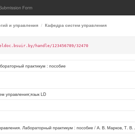
Submission Form
гий и управления
Кафедра систем управления
eldoc.bsuir.by/handle/123456789/32470
бораторный практикум : пособие
тем управления;язык LD
авления. Лабораторный практикум : пособие / А. В. Марков, Т. В. Л