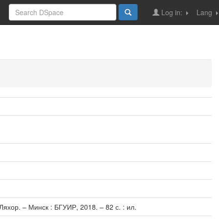
Log in:
Lang
яхор. – Минск : БГУИР, 2018. – 82 с. : ил.