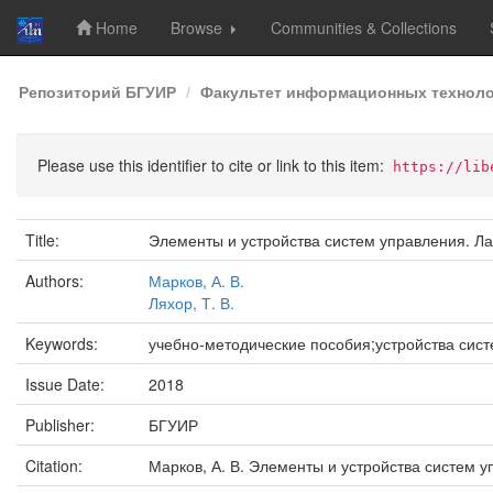
Home
Browse
Communities & Collections
Skip
Репозиторий БГУИР
Факультет информационных техноло
navigation
Please use this identifier to cite or link to this item:
https://lib
Title:
Элементы и устройства систем управления. Ла
Authors:
Марков, А. В.
Ляхор, Т. В.
Keywords:
учебно-методические пособия;устройства сис
Issue Date:
2018
Publisher:
БГУИР
Citation:
Марков, А. В. Элементы и устройства систем упр