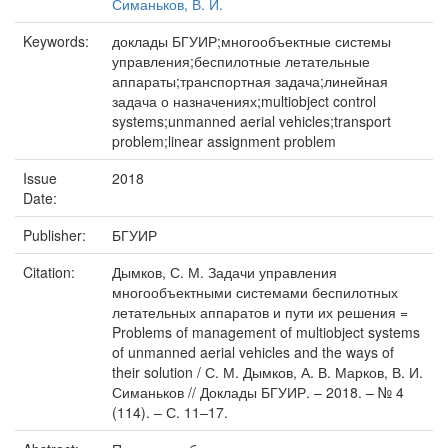
Симаньков, В. И.
Keywords:
доклады БГУИР;многообъектные системы
управления;беспилотные летательные
аппараты;транспортная задача;линейная
задача о назначениях;multiobject control
systems;unmanned aerial vehicles;transport
problem;linear assignment problem
Issue
2018
Date:
Publisher:
БГУИР
Citation:
Дымков, С. М. Задачи управления
многообъектными системами беспилотных
летательных аппаратов и пути их решения =
Problems of management of multiobject systems
of unmanned aerial vehicles and the ways of
their solution / С. М. Дымков, А. В. Марков, В. И.
Симаньков // Доклады БГУИР. – 2018. – № 4
(114). – С. 11–17.