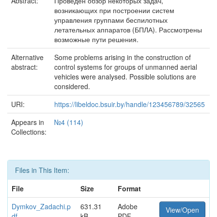
Abstract:
Проведен обзор некоторых задач,
возникающих при построении систем
управления группами беспилотных
летательных аппаратов (БПЛА). Рассмотрены
возможные пути решения.
Alternative
Some problems arising in the construction of
abstract:
control systems for groups of unmanned aerial
vehicles were analysed. Possible solutions are
considered.
URI:
https://libeldoc.bsuir.by/handle/123456789/32565
Appears in
№4 (114)
Collections:
Files in This Item:
File
Size
Format
Dymkov_Zadachi.p
631.31
Adobe
View/Open
df
kB
PDF