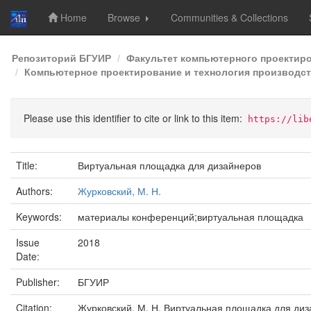
Home
Browse
Communities & Collections
Skip
Репозиторий БГУИР
Факультет компьютерного проектир
navigation
Компьютерное проектирование и технология производств
Please use this identifier to cite or link to this item:
https://lib
Title:
Виртуальная площадка для дизайнеров
Authors:
Журковский, М. Н.
Keywords:
материалы конференций;виртуальная площадка
Issue
2018
Date:
Publisher:
БГУИР
Citation:
Журковский, М. Н. Виртуальная площадка для диза