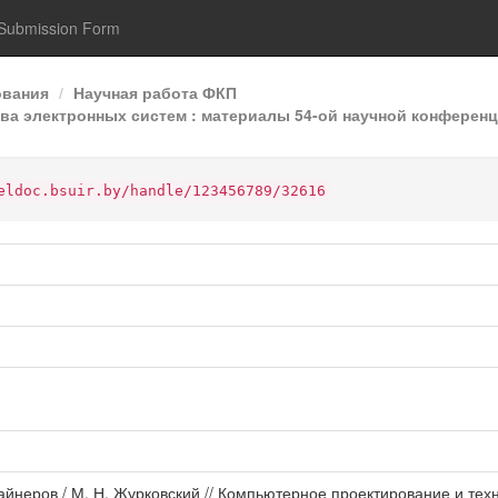
Submission Form
ования
Научная работа ФКП
а электронных систем : материалы 54-ой научной конференци
eldoc.bsuir.by/handle/123456789/32616
йнеров / М. Н. Журковский // Компьютерное проектирование и техн