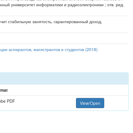
енный университет информатики и радиоэлектроники ; отв. ред.
ит стабильную занятость, гарантированный доход,
ии аспирантов, магистрантов и студентов (2018)
rmat
obe PDF
View/Open